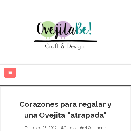
HOME
Corazones para regalar y
SOBRE MÍ
una Ovejita "atrapada"
TIENDA ONLINE
febrero 03, 2012
Teresa
4 Comments