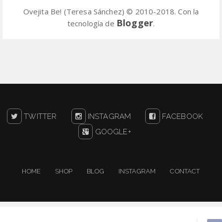
Ovejita Be! (Teresa Sánchez) © 2010-2018. Con la
Blogger
tecnología de
.
TWITTER
INSTAGRAM
FACEBOOK
GOOGLE+
HOME
SHOP
BLOG
INSTAGRAM
CONTACT