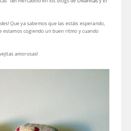
icas" del mercadillo en los blogs de
Divanitas
y
El
edades! Que ya sabemos que las estáis esperando,
ue estamos cogiendo un buen ritmo y cuando
vejitas amorosas!