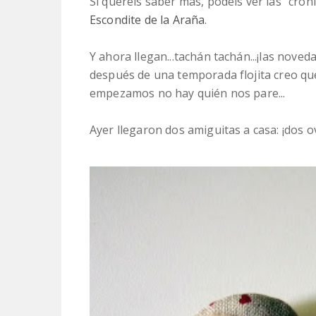
Si queréis saber más, podéis ver las "crón
Escondite de la Araña
.
Y ahora llegan...tachán tachán...¡las nov
después de una temporada flojita creo q
empezamos no hay quién nos pare...
Ayer llegaron dos amiguitas a casa: ¡dos o