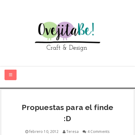
HOME
Propuestas para el finde
SOBRE MÍ
:D
TIENDA ONLINE
febrero 10, 2012
Teresa
4 Comments