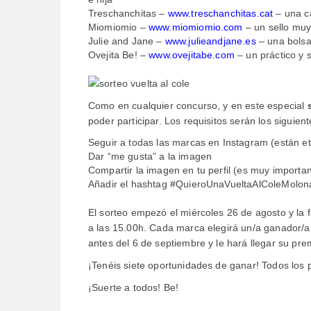
Treschanchitas –
www.treschanchitas.cat
– una c
Miomiomio –
www.miomiomio.com
– un sello muy
Julie and Jane –
www.julieandjane.es
– una bolsa
Ovejita Be! –
www.ovejitabe.com
– un práctico y 
Como en cualquier concurso, y en este especial
poder participar. Los requisitos serán los siguient
Seguir a todas las marcas en Instagram (están e
Dar “me gusta” a la imagen
Compartir la imagen en tu perfil (es muy important
Añadir el hashtag #QuieroUnaVueltaAlColeMolon
El sorteo empezó el miércoles 26 de agosto y la f
a las 15.00h. Cada marca elegirá un/a ganador/a 
antes del 6 de septiembre y le hará llegar su pre
¡Tenéis siete oportunidades de ganar! Todos los
¡Suerte a todos! Be!