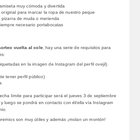
amiseta muy cómoda y divertida
 original para marcar la ropa de nuestro peque
 pizarra de muda o merienda
siempre necesario portabocatas
sorteo vuelta al cole
, hay una serie de requisitos para
es:
tiquetadas
en la imagen de Instagram del perfil ovejil
).
e tener perfil público)
a
echa límite para participar será el jueves 3 de septiembre
y luego se pondrá en contacto con él/ella vía Instagram
mio.
 premios son muy útiles y además ¡molan un montón!