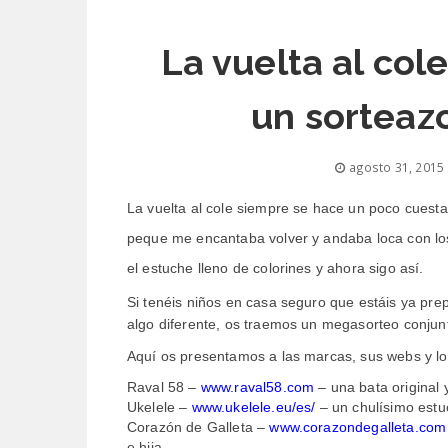
La vuelta al col
un sorteaz
agosto 31, 2015
La vuelta al cole siempre se hace un poco cuest
peque me encantaba volver y andaba loca con los 
el estuche lleno de colorines y ahora sigo así.
Si tenéis niños en casa seguro que estáis ya pre
algo diferente, os traemos un megasorteo conju
Aquí os presentamos a las marcas, sus webs y lo
Raval 58 –
www.raval58.com
– una bata original 
Ukelele –
www.ukelele.eu/es
/
– un chulísimo estu
Corazón de Galleta –
www.corazondegalleta.com
e hija